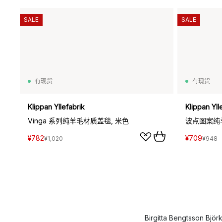
SALE
SALE
有现货
有现货
Klippan Yllefabrik
Klippan Yll
Vinga 系列纯羊毛材质盖毯, 米色
波点图案纯
¥782
¥709
¥1,020
¥948
Birgitta Bengtss