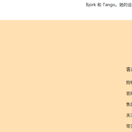
Björk 和 Tang
客
购
官
售
关
常