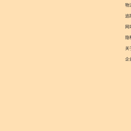
物
追
网
隐
关于
企