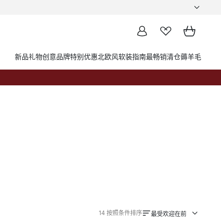
新品
礼物创意
品牌
特别优惠
北欧风软装指南
最畅销
清仓薅羊毛
14
按照条件排序
最受欢迎在前