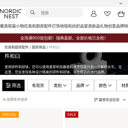
餐具
软装小物
炊具和厨房配件
灯饰
地毯和纺织品
家具
新品
礼物创意
品牌
特
全场满900就包邮！瑞典直邮，全部价格已含税！
炊具和厨房配件
/
厨房用品
/
杵和臼
杵和臼
使用研杵和研钵，您可以使用香草和现磨香料将烹饪提升到一个新的水平。 在
这里，您会发现各种设计精美的研杵和研钵，以及精选的流行品牌。
筛选
有现货
类别
品牌
颜色
材
18
按照条件排序
最受欢迎在前
SPECIAL
SALE