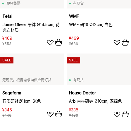
即将售罄
有现货
Tefal
WMF
Jamie Oliver 研钵 Ø14.5cm, 花
WMF 研钵 Ø12cm, 白色
岗岩材质
¥469
¥469
¥553
¥636
SALE
SALE
无现货，根据需求向供应商订货
有现货
Sagaform
House Doctor
石质研钵Ø11cm, 米色
Arb 带杵研钵 Ø10cm, 深绿色
¥345
¥338
¥446
¥433