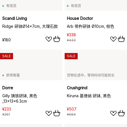
有现货
有现货
Scandi Living
House Doctor
Ridge 研钵Ø14x7cm, 大理石款
Arb 带杵研钵 Ø10cm, 棕色
¥338
¥180
¥433
SALE
SALE
即将售罄
货物在途中，等待时间可能较长
Dorre
Crushgrind
Gilly 铸铁研钵, 黑色
Kiruna 基律纳 研钵, 黑色
_13x13x6.3cm
¥233
¥507
¥261
¥684