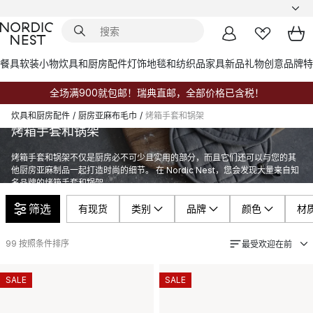
餐具
软装小物
炊具和厨房配件
灯饰
地毯和纺织品
家具
新品
礼物创意
品牌
特
全场满900就包邮！瑞典直邮，全部价格已含税！
炊具和厨房配件
/
厨房亚麻布毛巾
/
烤箱手套和锅架
烤箱手套和锅架
烤箱手套和锅架不仅是厨房必不可少且实用的部分，而且它们还可以与您的其
他厨房亚麻制品一起打造时尚的细节。 在 Nordic Nest，您会发现大量来自知
名品牌的烤箱手套和锅架。
筛选
有现货
类别
品牌
颜色
材
99
按照条件排序
最受欢迎在前
SALE
SALE