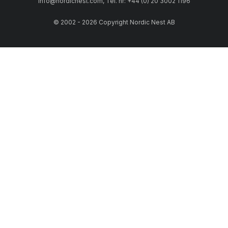
info@nordicnest.com, Tel. nr: +44 (0) 20 3002 1196
© 2002 - 2026 Copyright Nordic Nest AB