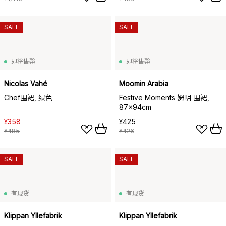
SALE
SALE
即将售罄
即将售罄
Nicolas Vahé
Moomin Arabia
Chef围裙, 绿色
Festive Moments 姆明 围裙,
87x94cm
¥358
¥425
¥485
¥426
SALE
SALE
有现货
有现货
Klippan Yllefabrik
Klippan Yllefabrik