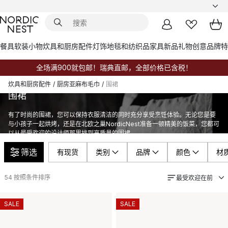
餐具
软装小物
炊具和厨房配件
灯饰
地毯和纺织品
家具
新品
礼物创意
品牌
特
全场满900就包邮！瑞典直邮，全部价格已含税！
炊具和厨房配件
/
厨房亚麻布毛巾
/
围裙
围裙
有了时尚的围裙，您可以保持衣服清洁的同时充分享受烹饪体验。无论您是要
与小孩子一起烘烤，还是在北欧之巢NordicNest准备一顿精美的饭菜，您都可
以从最受欢迎的设计师那里找到高质量的围裙。
筛选
有现货
类别
品牌
颜色
材
54
按照条件排序
最受欢迎在前
SALE
SALE