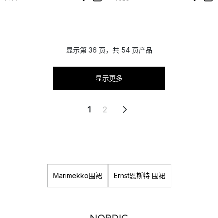
显示第 36 页，共 54 页产品
显示更多
1
2
Marimekko围裙
Ernst恩斯特 围裙