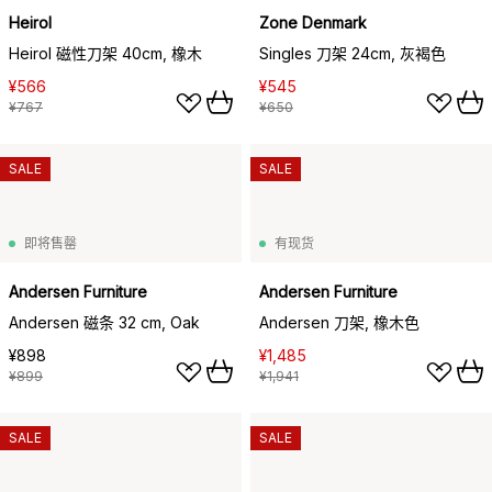
Heirol
Zone Denmark
Heirol 磁性刀架 40cm, 橡木
Singles 刀架 24cm, 灰褐色
¥566
¥545
¥767
¥650
SALE
SALE
即将售罄
有现货
Andersen Furniture
Andersen Furniture
Andersen 磁条 32 cm, Oak
Andersen 刀架, 橡木色
¥898
¥1,485
¥899
¥1,941
SALE
SALE