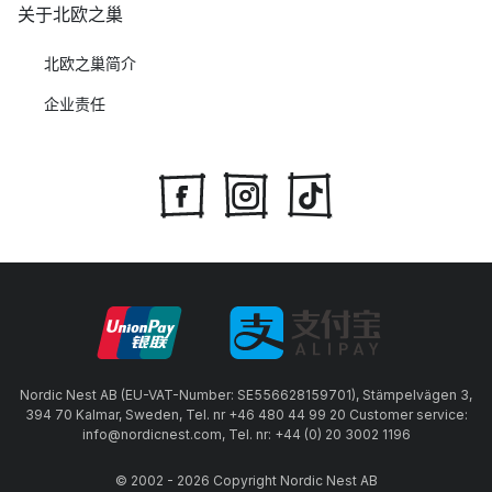
关于北欧之巢
北欧之巢简介
企业责任
Nordic Nest AB (EU-VAT-Number: SE556628159701), Stämpelvägen 3,
394 70 Kalmar, Sweden, Tel. nr +46 480 44 99 20 Customer service:
info@nordicnest.com, Tel. nr: +44 (0) 20 3002 1196
© 2002 - 2026 Copyright Nordic Nest AB