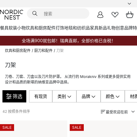
餐具
软装小物
炊具和厨房配件
灯饰
地毯和纺织品
家具
新品
礼物创意
品牌
特
全场满900就包邮！瑞典直邮，全部价格已含税！
炊具和厨房配件
/
厨刀和配件
/
刀架
刀架
刀卷、刀套、刀盒以及刀片防护罩。 从流行的 Morakniv 系列或更多提供实用
设计和品质的斯堪的纳维亚品牌中选择。
筛选
有现货
类别
品牌
颜色
材
42
按照条件排序
最受欢迎在前
SALE
SALE