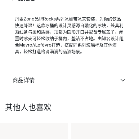
丹麦Zone品牌Rocks系列冰桶带冰夹套装，为你的饮品
快速降温！这款冰桶的设计灵感源自融化的冰块，兼具利
落线条与柔和质感，顶部为圆形开口并配备专属盖子。闲
置时冰夹可轻松收纳于桶内，整洁不占地。由知名设计组
合Mavro//Lefèvre打造，搭配同系列玻璃杯及其他酒
具，轻松打造格调满满的品酒场景。
商品详情
其他人也喜欢