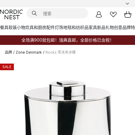
餐具
软装小物
炊具和厨房配件
灯饰
地毯和纺织品
家具
新品
礼物创意
品牌
特
全场满900就包邮！瑞典直邮，全部价格已含税！
品牌
/
Zone Denmark
/
Rocks 带冰夹冰桶
SALE