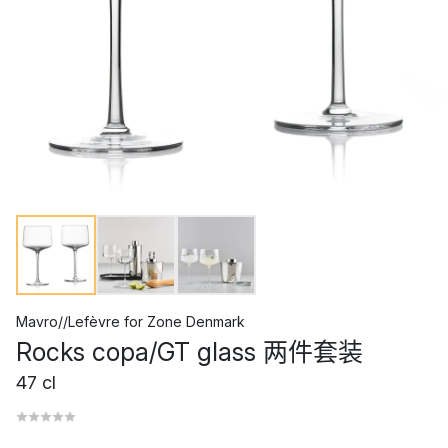
Mavro//Lefèvre
for
Zone Denmark
Rocks copa/GT glass 两件套装
47 cl