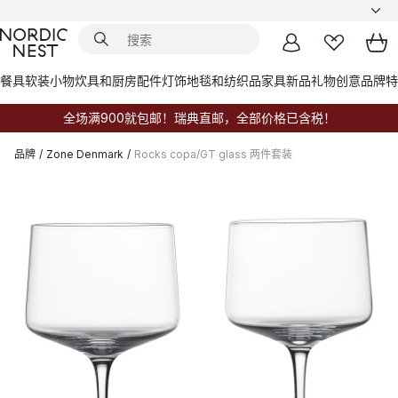
餐具
软装小物
炊具和厨房配件
灯饰
地毯和纺织品
家具
新品
礼物创意
品牌
特
全场满900就包邮！瑞典直邮，全部价格已含税！
品牌
/
Zone Denmark
/
Rocks copa/GT glass 两件套装