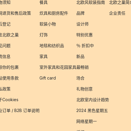
物须知
餐具
北欧风软装指南
北欧之巢简
网退货和售后政策
炊具和厨房配件
品牌
企业责任
后登记
软装小物
设计师
注北欧之巢
灯饰
特别优惠
见问题
地毯和纺织品
％ 折扣中
流信息
家具
新品
踪你的包裹
室外家具和花园家具
最畅销
站使用条款
Gift card
场合
私政策
礼物创意
Cookies
北欧室内设计趋势
业订单 / B2B 订单说明
2024 黑色星期五
网络星期一