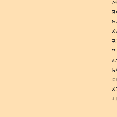
购
官
售
关
常
物
追
网
隐
关于
企