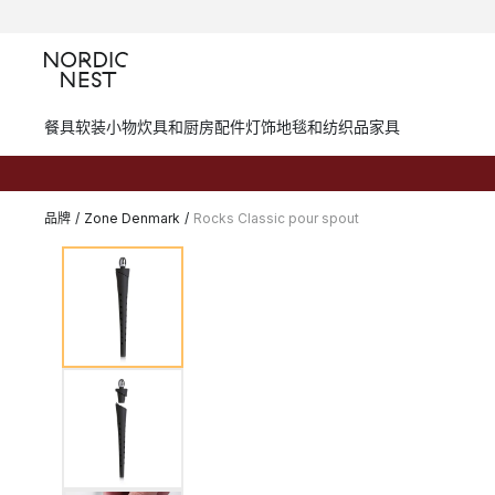
餐具
软装小物
炊具和厨房配件
灯饰
地毯和纺织品
家具
品牌
/
Zone Denmark
/
Rocks Classic pour spout