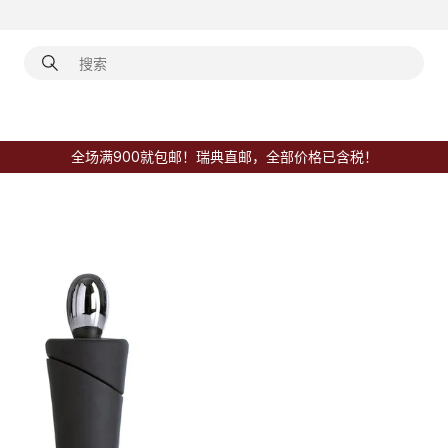
全场满900就包邮！瑞典直邮，全部价格已含税！