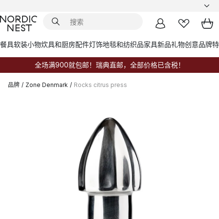
餐具
软装小物
炊具和厨房配件
灯饰
地毯和纺织品
家具
新品
礼物创意
品牌
特
全场满900就包邮！瑞典直邮，全部价格已含税！
品牌
/
Zone Denmark
/
Rocks citrus press