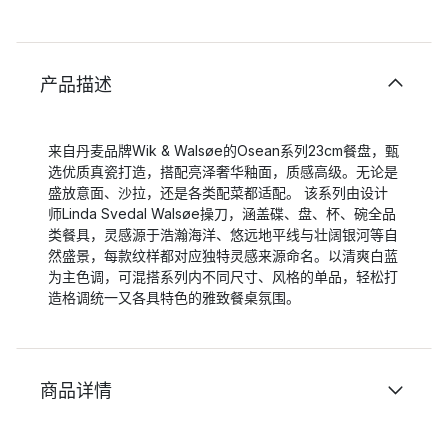
产品描述
来自丹麦品牌Wik & Walsøe的Osean系列23cm餐盘，甄
选优质真瓷打造，搭配亮泽奢华釉面，质感高级。无论是
盛放意面、沙拉，还是各类配菜都适配。 该系列由设计
师Linda Svedal Walsøe操刀，涵盖碟、盘、杯、碗全品
类餐具，灵感源于浩瀚海洋、悠远地平线与壮阔银河等自
然盛景，每款纹样都对应独特灵感来源命名。以清爽白蓝
为主色调，可混搭系列内不同尺寸、风格的单品，轻松打
造格调统一又各具特色的雅致餐桌氛围。
商品详情