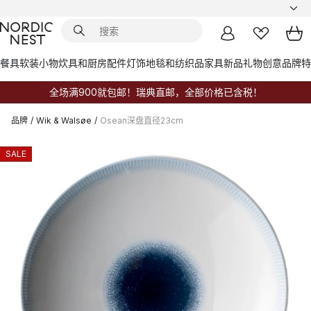
餐具
软装小物
炊具和厨房配件
灯饰
地毯和纺织品
家具
新品
礼物创意
品牌
特
全场满900就包邮！瑞典直邮，全部价格已含税！
品牌
/
Wik & Walsøe
/
Osean深盘直径23cm
SALE