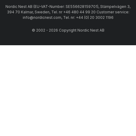
Nordic Nest AB (EU-VAT-Number: SE556628159701), Stämpelvägen 3,
394 70 Kalmar, Sweden, Tel. nr +46 480 44 99 20 Customer service:
info@nordicnest.com, Tel. nr: +44 (0) 20 3002 1196
© 2002 - 2026 Copyright Nordic Nest AB