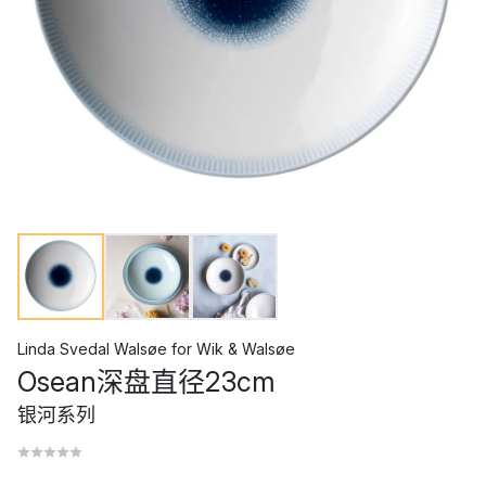
Linda Svedal Walsøe
for
Wik & Walsøe
Osean深盘直径23cm
银河系列