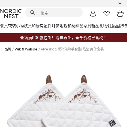
餐具
软装小物
炊具和厨房配件
灯饰
地毯和纺织品
家具
新品
礼物创意
品牌
特
全场满900就包邮！瑞典直邮，全部价格已含税！
品牌
/
Wik & Walsøe
/
Alveskog 烤箱隔热手套|隔热垫 两件套装