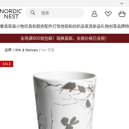
餐具
软装小物
炊具和厨房配件
灯饰
地毯和纺织品
家具
新品
礼物创意
品牌
特
全场满900就包邮！瑞典直邮，全部价格已含税！
品牌
/
Wik & Walsøe
/
Alv 花瓶
SALE