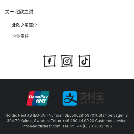
关于北欧之巢
北欧之巢简介
企业责任
Nordic Nest AB (EU-VAT-Number: SE556628159701), Stämpelvägen 3,
394 70 Kalmar, Sweden, Tel. nr +46 480 44 99 20 Customer service:
info@nordicnest.com, Tel. nr: +44 (0) 20 3002 1196