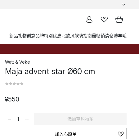
新品
礼物创意
品牌
特别优惠
北欧风软装指南
最畅销
清仓薅羊毛
Watt & Veke
Maja advent star Ø60 cm
¥550
添加至购物车
加入心愿单