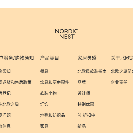
户服务/购物须知
产品类目
家居灵感
关于北欧
物须知
餐具
北欧风软装指南
北欧之巢简
网退货和售后政策
炊具和厨房配件
品牌
企业责任
后登记
软装小物
设计师
注北欧之巢
灯饰
特别优惠
见问题
地毯和纺织品
％ 折扣中
流信息
家具
新品