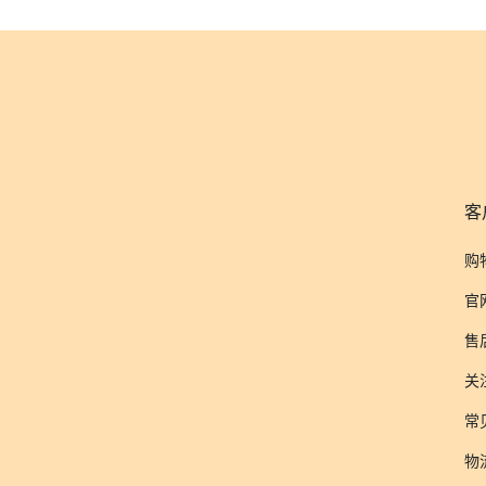
客
购
官
售
关
常
物