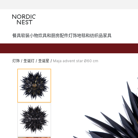
餐具
软装小物
炊具和厨房配件
灯饰
地毯和纺织品
家具
灯饰
/
圣诞灯
/
圣诞星
/
Maja advent star Ø60 cm