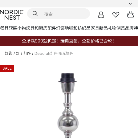
餐具
软装小物
炊具和厨房配件
灯饰
地毯和纺织品
家具
新品
礼物创意
品牌
特
全场满900就包邮！瑞典直邮，全部价格已含税！
灯饰
/
灯
/
灯座
/
Deborah灯座 哑光银色
SALE