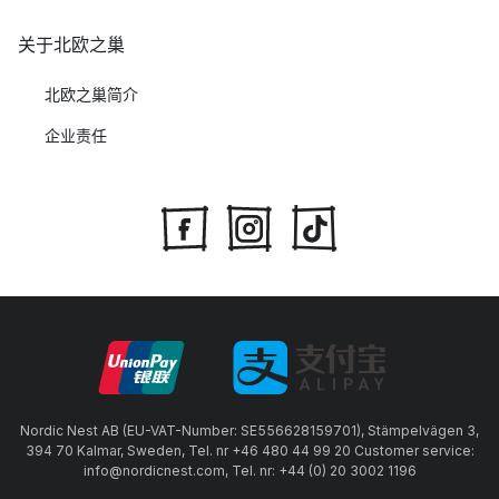
关于北欧之巢
北欧之巢简介
企业责任
Nordic Nest AB (EU-VAT-Number: SE556628159701), Stämpelvägen 3,
394 70 Kalmar, Sweden, Tel. nr +46 480 44 99 20 Customer service:
info@nordicnest.com, Tel. nr: +44 (0) 20 3002 1196