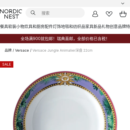
餐具
软装小物
炊具和厨房配件
灯饰
地毯和纺织品
家具
新品
礼物创意
品牌
特
全场满900就包邮！瑞典直邮，全部价格已含税！
品牌
/
Versace
/
Versace Jungle Animalier深盘 22cm
SALE