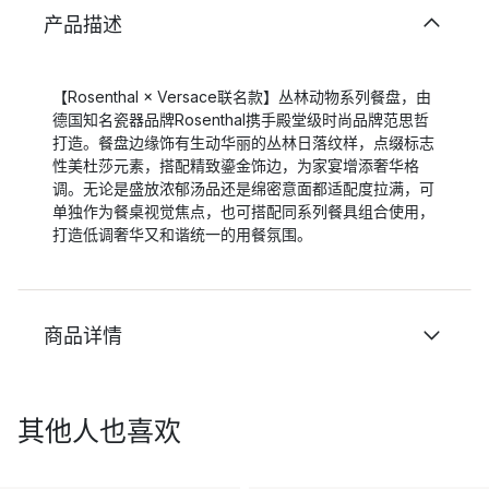
产品描述
【Rosenthal × Versace联名款】丛林动物系列餐盘，由
德国知名瓷器品牌Rosenthal携手殿堂级时尚品牌范思哲
打造。餐盘边缘饰有生动华丽的丛林日落纹样，点缀标志
性美杜莎元素，搭配精致鎏金饰边，为家宴增添奢华格
调。无论是盛放浓郁汤品还是绵密意面都适配度拉满，可
单独作为餐桌视觉焦点，也可搭配同系列餐具组合使用，
打造低调奢华又和谐统一的用餐氛围。
商品详情
其他人也喜欢