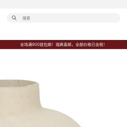
全场满900就包邮！瑞典直邮，全部价格已含税！