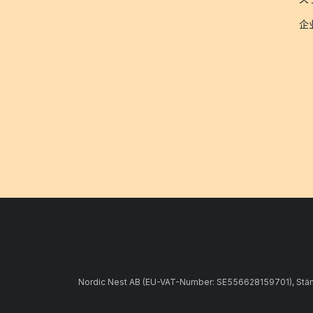
企
Nordic Nest AB (EU-VAT-Number: SE556628159701), Stämpe