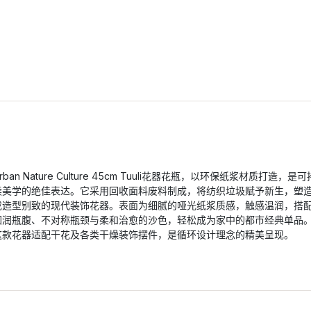
rban Nature Culture 45cm Tuuli花器花瓶，以环保纸浆材质打造，是可
续美学的绝佳表达。它采用回收面料废料制成，将纺织垃圾赋予新生，塑
成造型别致的现代装饰花器。表面为细腻的哑光纸浆质感，触感温润，搭
圆润瓶腹、不对称瓶颈与柔和治愈的沙色，轻松成为家中的都市经典单品
这款花器适配干花及各类干燥装饰摆件，是循环设计理念的精美呈现。