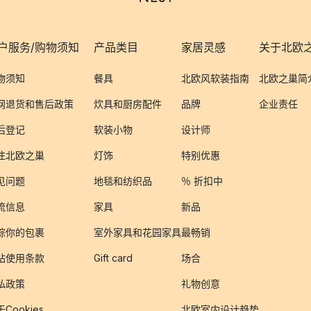
户服务/购物须知
产品类目
家居灵感
关于北欧
物须知
餐具
北欧风软装指南
北欧之巢简
网退货和售后政策
炊具和厨房配件
品牌
企业责任
后登记
软装小物
设计师
注北欧之巢
灯饰
特别优惠
见问题
地毯和纺织品
％ 折扣中
流信息
家具
新品
踪你的包裹
室外家具和花园家具
最畅销
站使用条款
Gift card
场合
私政策
礼物创意
Cookies
北欧室内设计趋势