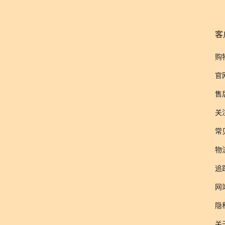
客
购
官
售
关
常
物
追
网
隐
关于