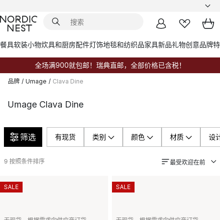
餐具
软装小物
炊具和厨房配件
灯饰
地毯和纺织品
家具
新品
礼物创意
品牌
特
全场满900就包邮！瑞典直邮，全部价格已含税！
品牌
/
Umage
/
Clava Dine
Umage Clava Dine
筛选
有现货
类别
颜色
材质
设
9
按照条件排序
最受欢迎在前
SALE
SALE