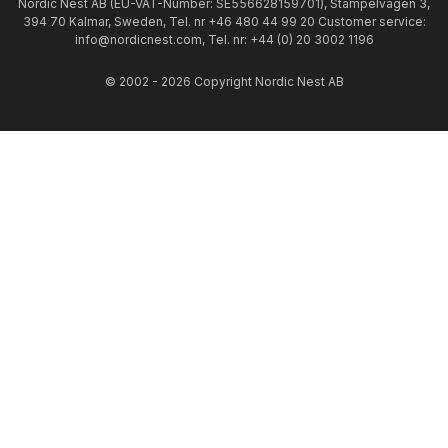
Nordic Nest AB (EU-VAT-Number: SE556628159701), Stämpelvägen 3,
394 70 Kalmar, Sweden, Tel. nr +46 480 44 99 20 Customer service:
info@nordicnest.com, Tel. nr: +44 (0) 20 3002 1196
© 2002 - 2026 Copyright Nordic Nest AB