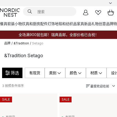
餐具
软装小物
炊具和厨房配件
灯饰
地毯和纺织品
家具
新品
礼物创意
品牌
特
全场满900就包邮！瑞典直邮，全部价格已含税！
品牌
/
&Tradition
/
Setago
&Tradition Setago
筛选
有现货
类别
颜色
材质
设
3
按照条件排序
最受欢迎在前
SALE
SALE