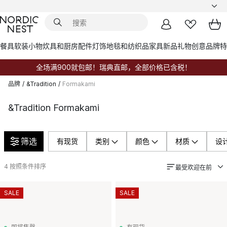
餐具
软装小物
炊具和厨房配件
灯饰
地毯和纺织品
家具
新品
礼物创意
品牌
特
全场满900就包邮！瑞典直邮，全部价格已含税！
品牌
/
&Tradition
/
Formakami
&Tradition Formakami
筛选
有现货
类别
颜色
材质
设
4
按照条件排序
最受欢迎在前
SALE
SALE