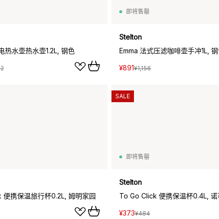
即将售罄
Stelton
电热水壶热水壶1.2L, 钢色
Emma 法式压滤咖啡壶手冲1L, 
¥891
42
¥1,156
SALE
即将售罄
Stelton
lick 便携保温旅行杯0.2L, 姆明家园
To Go Click 便携保温杯0.4L,
¥373
¥484