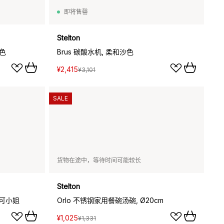
即将售罄
Stelton
钢色
Brus 碳酸水机, 柔和沙色
¥2,415
¥3,101
SALE
货物在途中，等待时间可能较长
Stelton
 诺可小姐
Orlo 不锈钢家用餐碗汤碗, Ø20cm
¥1,025
¥1,331