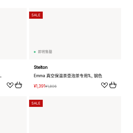
SALE
即将售罄
Stelton
L
Emma 真空保温茶壶泡茶专用1L, 钢色
¥1,391
¥1,806
SALE