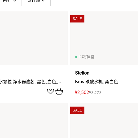
SALE
即将售罄
Stelton
Brus 镁+滤水颗粒 净水器滤芯, 黑色_白色_3件装
Brus 碳酸水机, 柔白色
¥2,502
¥3,273
SALE