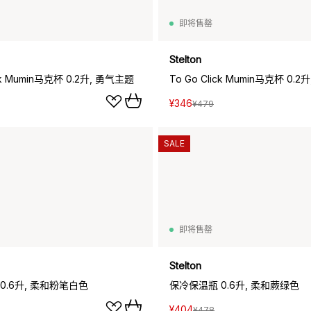
即将售罄
Stelton
ick Mumin马克杯 0.2升, 勇气主题
¥346
¥479
SALE
即将售罄
Stelton
0.6升, 柔和粉笔白色
保冷保温瓶 0.6升, 柔和蕨绿色
¥404
¥478