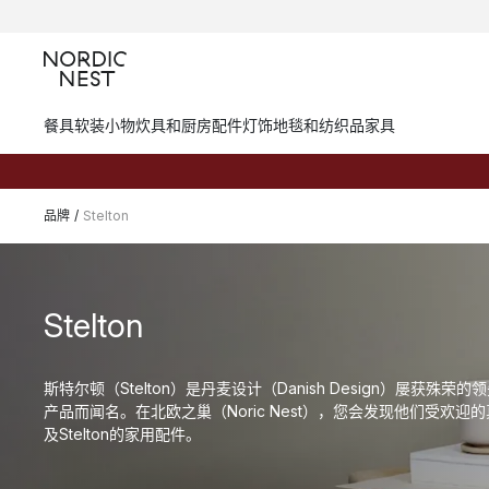
餐具
软装小物
炊具和厨房配件
灯饰
地毯和纺织品
家具
品牌
/
Stelton
Stelton
斯特尔顿（Stelton）是丹麦设计（Danish Design）屡获殊
产品而闻名。在北欧之巢（Noric Nest），您会发现他们受欢
及Stelton的家用配件。