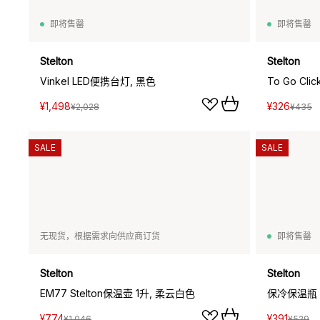
即将售罄
即将售罄
Stelton
Stelton
Vinkel LED便携台灯, 黑色
To Go Cl
¥1,498
¥326
¥2,028
¥435
SALE
SALE
无现货，根据需求向供应商订货
即将售罄
Stelton
Stelton
EM77 Stelton保温壶 1升, 柔云白色
保冷保温瓶 
¥774
¥391
¥1,046
¥529