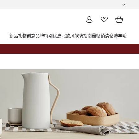
新品
礼物创意
品牌
特别优惠
北欧风软装指南
最畅销
清仓薅羊毛