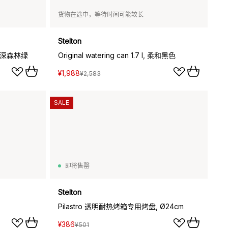
货物在途中，等待时间可能较长
Stelton
, 柔和深森林绿
Original watering can 1.7 l, 柔和黑色
¥1,988
¥2,583
SALE
即将售罄
Stelton
Pilastro 透明耐热烤箱专用烤盘, Ø24cm
¥386
¥501