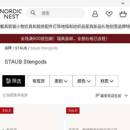
餐具
软装小物
炊具和厨房配件
灯饰
地毯和纺织品
家具
新品
礼物创意
品牌
特
全场满900就包邮！瑞典直邮，全部价格已含税！
品牌
/
STAUB
/
Staub Stengods
STAUB Stengods
筛选
有现货
类别
颜色
材质
12
按照条件排序
最受欢迎在前
SALE
SALE