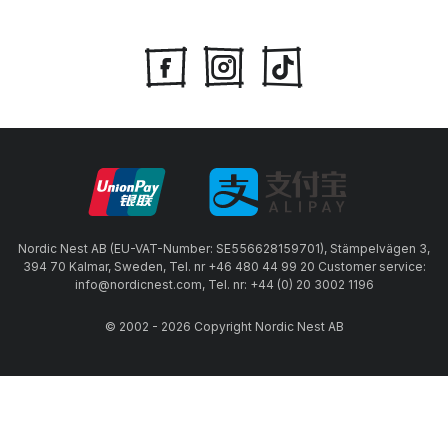
Nordic Nest AB (EU-VAT-Number: SE556628159701), Stämpelvägen 3,
394 70 Kalmar, Sweden, Tel. nr +46 480 44 99 20 Customer service:
info@nordicnest.com, Tel. nr: +44 (0) 20 3002 1196
© 2002 - 2026 Copyright Nordic Nest AB