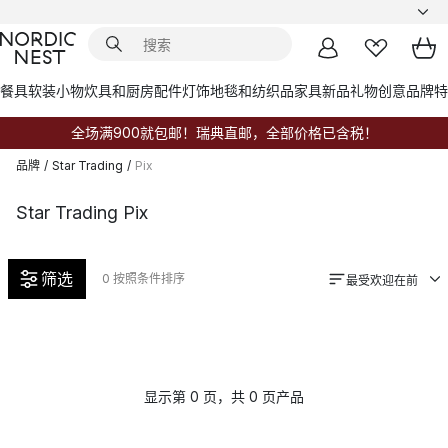
餐具
软装小物
炊具和厨房配件
灯饰
地毯和纺织品
家具
新品
礼物创意
品牌
特
全场满900就包邮！瑞典直邮，全部价格已含税！
品牌
/
Star Trading
/
Pix
Star Trading Pix
筛选
0
按照条件排序
最受欢迎在前
显示第 0 页，共 0 页产品