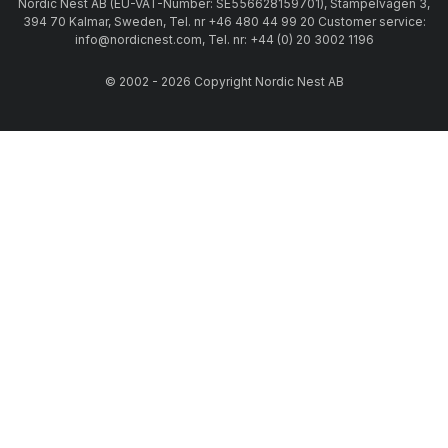
Nordic Nest AB (EU-VAT-Number: SE556628159701), Stämpelvägen 3,
394 70 Kalmar, Sweden, Tel. nr +46 480 44 99 20 Customer service:
info@nordicnest.com, Tel. nr: +44 (0) 20 3002 1196
© 2002 - 2026 Copyright Nordic Nest AB