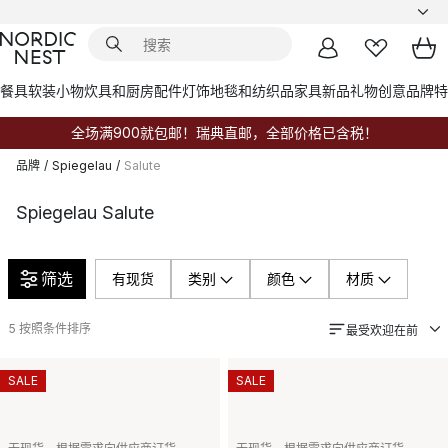
餐具
软装小物
炊具和厨房配件
灯饰
地毯和纺织品
家具
新品
礼物创意
品牌
特
全场满900就包邮！瑞典直邮，全部价格已含税！
品牌
/
Spiegelau
/
Salute
Spiegelau Salute
筛选
有现货
类别
颜色
材质
5
按照条件排序
最受欢迎在前
SALE
SALE