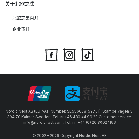
关于北欧之巢
北欧之巢简介
企业责任
Nordic Nest AB (EU-VAT-Number: SE556628159701), Stämpelvägen 3,
394 70 Kalmar, Sweden, Tel. nr +46 480 44 99 20 Customer service:
info@nordicnest.com, Tel. nr: +44 (0) 20 3002 1196
© 2002 - 2026 Copyright Nordic Nest AB