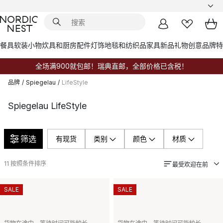
餐具
软装小物
炊具和厨房配件
灯饰
地毯和纺织品
家具
新品
礼物创意
品牌
特
全场满900就包邮！瑞典直邮，全部价格已含税！
品牌
/
Spiegelau
/
LifeStyle
Spiegelau LifeStyle
筛选
有现货
类别
颜色
材质
11
按照条件排序
最受欢迎在前
SALE
SALE