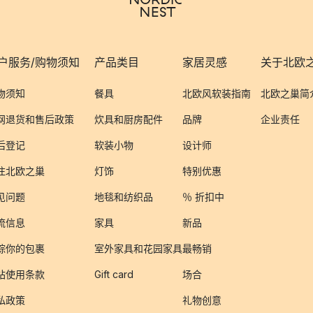
户服务/购物须知
产品类目
家居灵感
关于北欧
物须知
餐具
北欧风软装指南
北欧之巢简
网退货和售后政策
炊具和厨房配件
品牌
企业责任
后登记
软装小物
设计师
注北欧之巢
灯饰
特别优惠
见问题
地毯和纺织品
％ 折扣中
流信息
家具
新品
踪你的包裹
室外家具和花园家具
最畅销
站使用条款
Gift card
场合
私政策
礼物创意