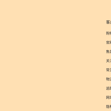
客
购
官
售
关
常
物
追
网
隐