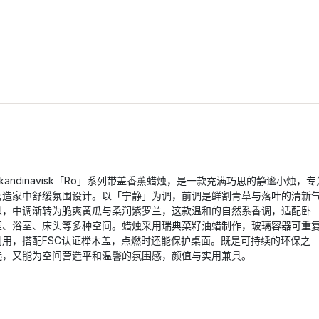
Skandinavisk「Ro」系列带盖香薰蜡烛，是一款充满巧思的静谧小烛，专
营造家中舒缓氛围设计。以「宁静」为调，前调是鲜割青草与落叶的清新
息，中调渐转为脆爽黄瓜与柔润紫罗兰，这款温和的自然系香调，适配卧
室、浴室、床头等多种空间。蜡烛采用瑞典菜籽油蜡制作，玻璃容器可重
利用，搭配FSC认证榉木盖，点燃时还能保护桌面。既是可持续的环保之
选，又能为空间营造平和温馨的氛围感，颜值与实用兼具。