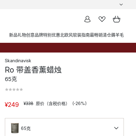
新品
礼物创意
品牌
特别优惠
北欧风软装指南
最畅销
清仓薅羊毛
Skandinavisk
Ro 带盖香薰蜡烛
65克
¥338
原价（含税价格）
(-26%)
¥249
65克