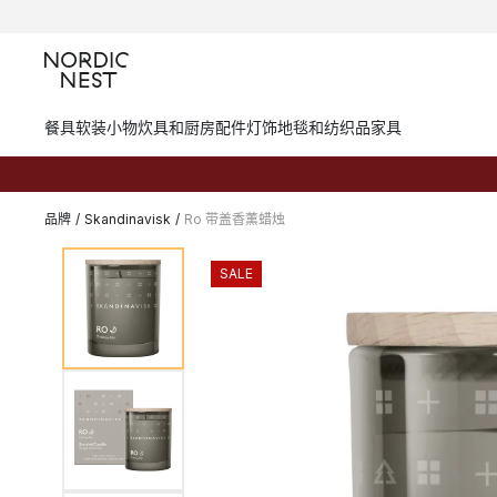
餐具
软装小物
炊具和厨房配件
灯饰
地毯和纺织品
家具
品牌
/
Skandinavisk
/
Ro 带盖香薰蜡烛
SALE