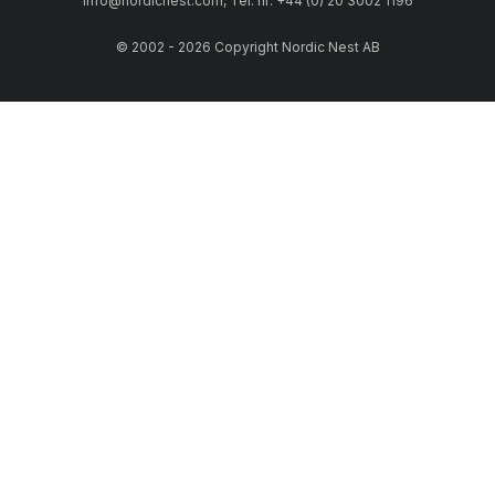
info@nordicnest.com, Tel. nr: +44 (0) 20 3002 1196
© 2002 - 2026 Copyright Nordic Nest AB