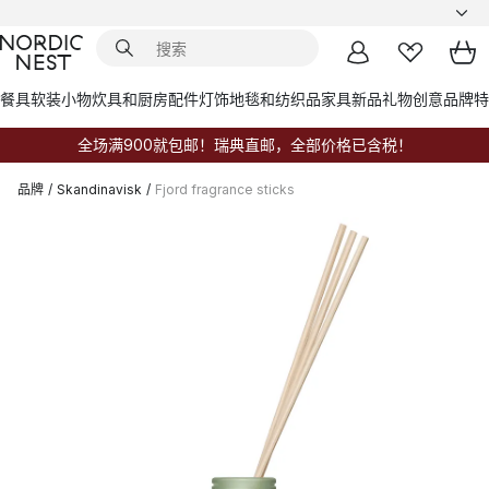
餐具
软装小物
炊具和厨房配件
灯饰
地毯和纺织品
家具
新品
礼物创意
品牌
特
全场满900就包邮！瑞典直邮，全部价格已含税！
品牌
/
Skandinavisk
/
Fjord fragrance sticks