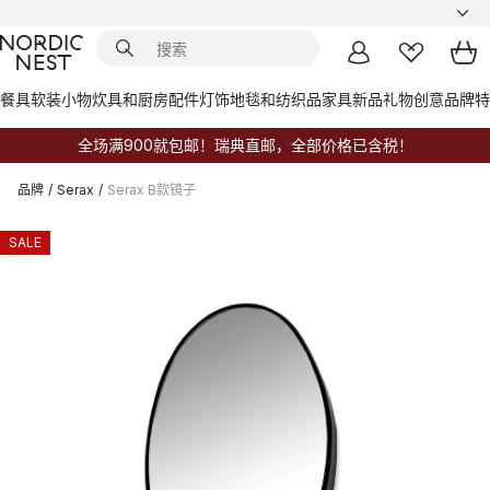
餐具
软装小物
炊具和厨房配件
灯饰
地毯和纺织品
家具
新品
礼物创意
品牌
特
全场满900就包邮！瑞典直邮，全部价格已含税！
品牌
/
Serax
/
Serax B款镜子
SALE