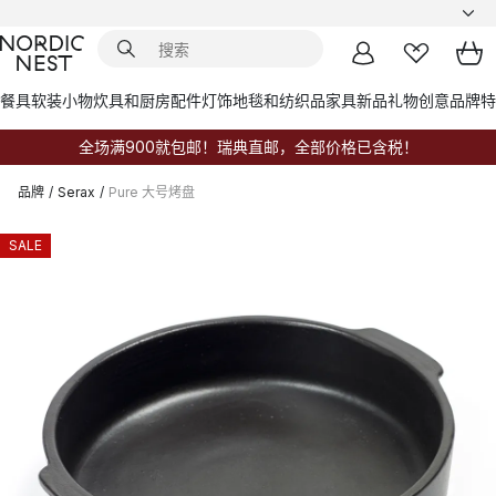
餐具
软装小物
炊具和厨房配件
灯饰
地毯和纺织品
家具
新品
礼物创意
品牌
特
全场满900就包邮！瑞典直邮，全部价格已含税！
品牌
/
Serax
/
Pure 大号烤盘
SALE