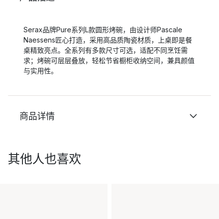
Serax品牌Pure系列L款圆形烤碗，由设计师Pascale
Naessens匠心打造，采用高品质陶瓷材质，上桌即是餐
桌精致亮点。全系列有多款尺寸可选，适配不同烹饪需
求；烤碗可层层叠放，轻松节省橱柜收纳空间，兼具颜值
与实用性。
商品详情
其他人也喜欢