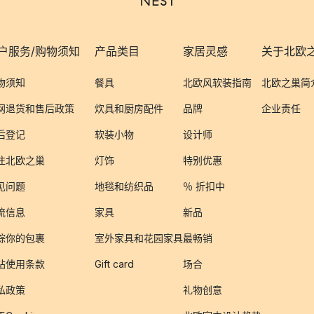
户服务/购物须知
产品类目
家居灵感
关于北欧
物须知
餐具
北欧风软装指南
北欧之巢简
网退货和售后政策
炊具和厨房配件
品牌
企业责任
后登记
软装小物
设计师
注北欧之巢
灯饰
特别优惠
见问题
地毯和纺织品
％ 折扣中
流信息
家具
新品
踪你的包裹
室外家具和花园家具
最畅销
站使用条款
Gift card
场合
私政策
礼物创意