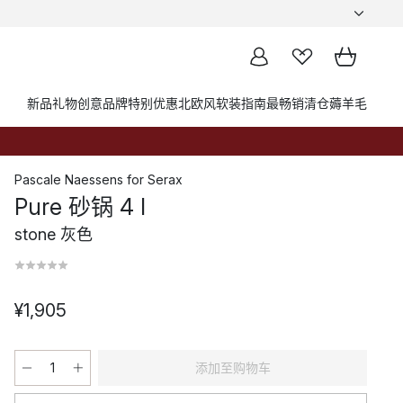
新品
礼物创意
品牌
特别优惠
北欧风软装指南
最畅销
清仓薅羊毛
Pascale Naessens
for
Serax
Pure 砂锅 4 l
stone 灰色
¥1,905
添加至购物车