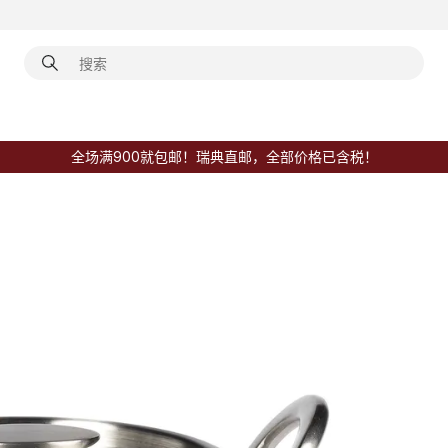
全场满900就包邮！瑞典直邮，全部价格已含税！