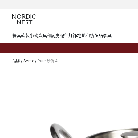
餐具
软装小物
炊具和厨房配件
灯饰
地毯和纺织品
家具
品牌
/
Serax
/
Pure 砂锅 4 l