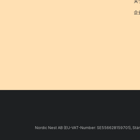
关于
企
Nordic Nest AB (EU-VAT-Number: SE556628159701), Stämpe