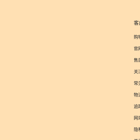
客
购
官
售
关
常
物
追
网
隐