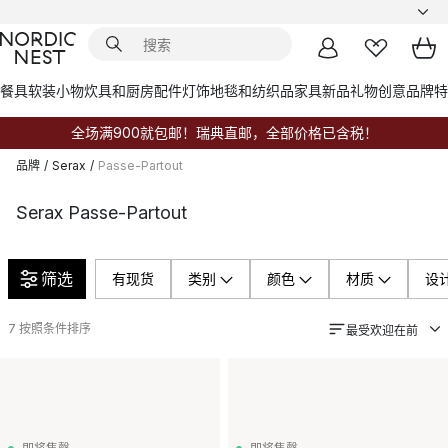
餐具
软装小物
炊具和厨房配件
灯饰
地毯和纺织品
家具
新品
礼物创意
品牌
特
全场满900就包邮！瑞典直邮，全部价格已含税！
品牌
/
Serax
/
Passe-Partout
Serax Passe-Partout
筛选
有现货
类别
颜色
材质
设
7
按照条件排序
最受欢迎在前