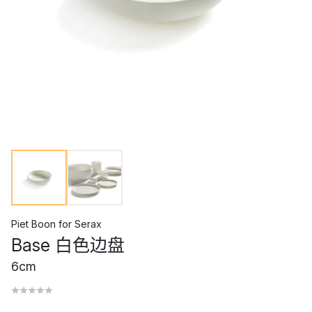
Piet Boon
for
Serax
Base 白色边盘
6cm