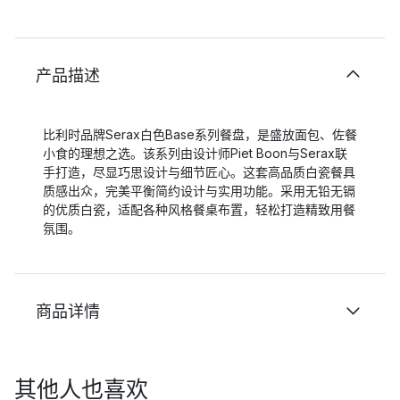
产品描述
比利时品牌Serax白色Base系列餐盘，是盛放面包、佐餐
小食的理想之选。该系列由设计师Piet Boon与Serax联
手打造，尽显巧思设计与细节匠心。这套高品质白瓷餐具
质感出众，完美平衡简约设计与实用功能。采用无铅无镉
的优质白瓷，适配各种风格餐桌布置，轻松打造精致用餐
氛围。
商品详情
其他人也喜欢