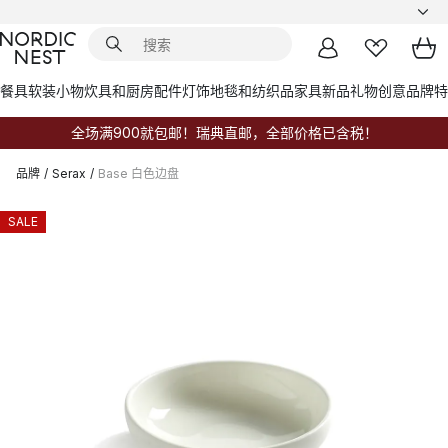
餐具
软装小物
炊具和厨房配件
灯饰
地毯和纺织品
家具
新品
礼物创意
品牌
特
全场满900就包邮！瑞典直邮，全部价格已含税！
品牌
/
Serax
/
Base 白色边盘
SALE