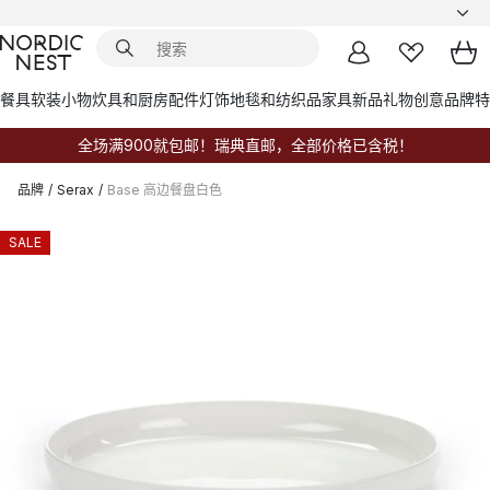
餐具
软装小物
炊具和厨房配件
灯饰
地毯和纺织品
家具
新品
礼物创意
品牌
特
全场满900就包邮！瑞典直邮，全部价格已含税！
品牌
/
Serax
/
Base 高边餐盘白色
SALE