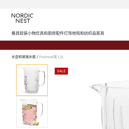
餐具
软装小物
炊具和厨房配件
灯饰
地毯和纺织品
家具
水壶和玻璃水瓶
/
Picknick锅 1.2L
SALE