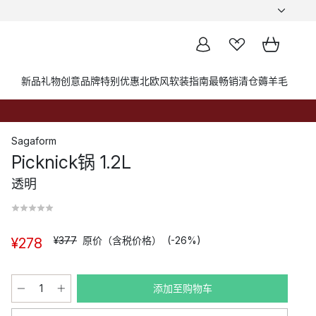
新品
礼物创意
品牌
特别优惠
北欧风软装指南
最畅销
清仓薅羊毛
Sagaform
Picknick锅 1.2L
透明
¥377
原价（含税价格）
(-26%)
¥278
添加至购物车