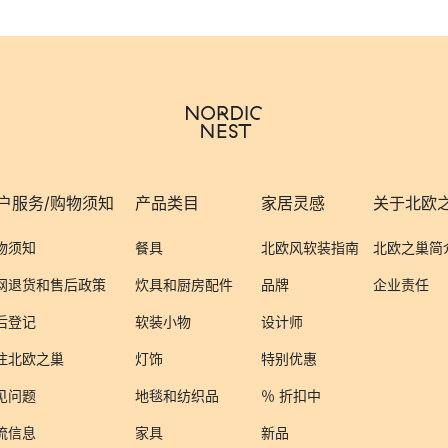
户服务/购物须知
产品类目
家居灵感
关于北欧
物须知
餐具
北欧风软装指南
北欧之巢简
网退货和售后政策
炊具和厨房配件
品牌
企业责任
后登记
软装小物
设计师
注北欧之巢
灯饰
特别优惠
见问题
地毯和纺织品
％ 折扣中
流信息
家具
新品