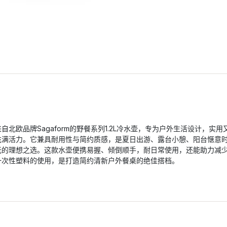
来自北欧品牌Sagaform的野餐系列1.2L冷水壶，专为户外生活设计，实用
充满活力。它兼具耐用性与简约质感，是夏日出游、露台小憩、阳台惬意
光的理想之选。这款水壶便携易握、倾倒顺手，耐日常使用，还能助力减
一次性塑料的使用，是打造简约清新户外餐桌的绝佳搭档。