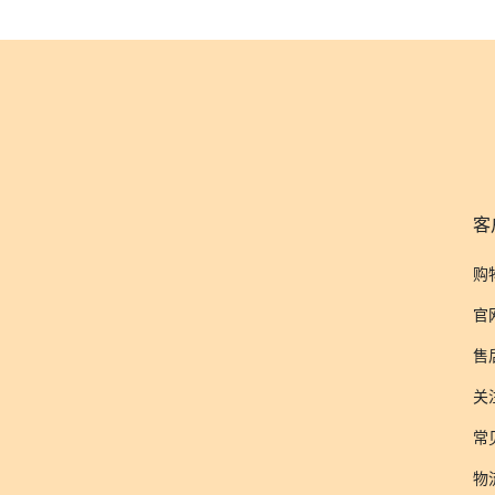
客
购
官
售
关
常
物