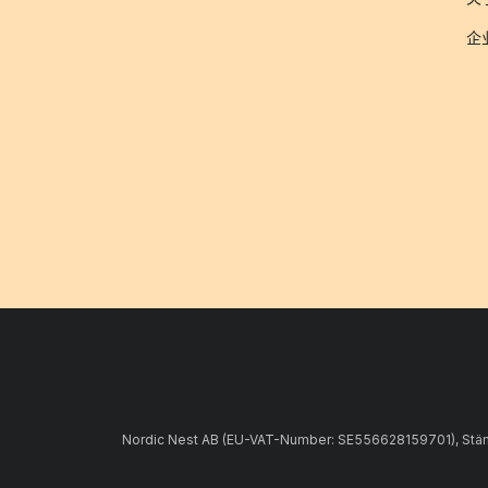
企
Nordic Nest AB (EU-VAT-Number: SE556628159701), Stämpe