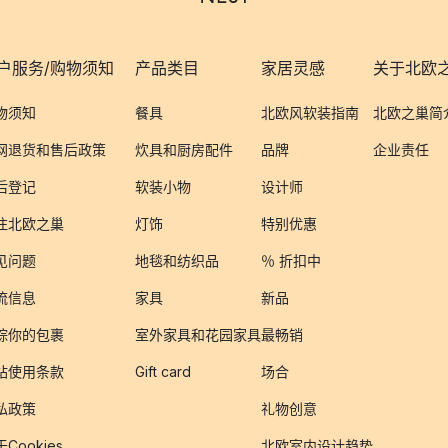
户服务/购物须知
产品类目
家居灵感
关于北欧
物须知
餐具
北欧风软装指南
北欧之巢简
网退货和售后政策
炊具和厨房配件
品牌
企业责任
后登记
软装小物
设计师
注北欧之巢
灯饰
特别优惠
见问题
地毯和纺织品
％ 折扣中
流信息
家具
新品
踪你的包裹
室外家具和花园家具
最畅销
站使用条款
Gift card
场合
私政策
礼物创意
Cookies
北欧室内设计趋势