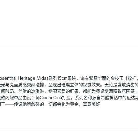
osenthal Heritage Midas系列15cm果碗，饰有繁复华丽的金枝玉叶纹样
哑光与亮面质感交织碰撞，呈现出璀璨立体的视觉效果。无论是盛放清甜
晨间酸奶、丝滑的冰淇淋，搭配喜爱的鲜果，都能为餐桌增添精致氛围感
这款闪耀单品由设计师Gianni Cinti打造，系列名称源自希腊神话中的迈达
国王——传说他所触碰的一切都会化为黄金，寓意美好