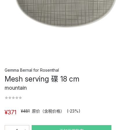
Gemma Bernal
for
Rosenthal
Mesh serving 碟 18 cm
mountain
¥481
原价（含税价格）
(-23%)
¥371