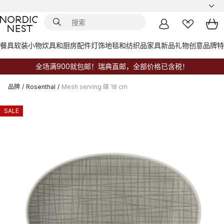
餐具
软装小物
炊具和厨房配件
灯饰
地毯和纺织品
家具
新品
礼物创意
品牌
特
全场满900就包邮！瑞典直邮，全部价格已含税！
品牌
/
Rosenthal
/
Mesh serving 碟 18 cm
SALE