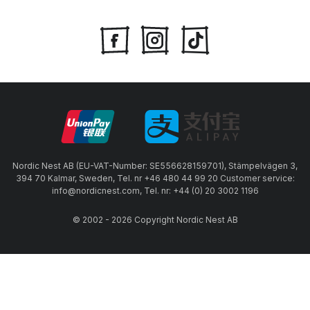
Nordic Nest AB (EU-VAT-Number: SE556628159701), Stämpelvägen 3,
394 70 Kalmar, Sweden, Tel. nr +46 480 44 99 20 Customer service:
info@nordicnest.com, Tel. nr: +44 (0) 20 3002 1196
© 2002 - 2026 Copyright Nordic Nest AB