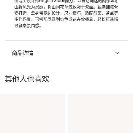
由瑞士设计师Regula Stüdli操刀，以自幼痴迷的阿尔卑斯
山野风光为灵感，将山间花草景致凝于瓷面。甄选细腻骨
瓷打造，盘身带宽边设计，尺寸精巧，适配前菜、茶点等
多样场景。可搭配同系列纯色或花卉款餐具，轻松打造精
致餐桌氛围感。
商品详情
其他人也喜欢