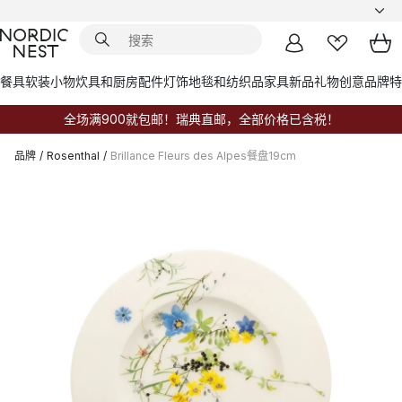
餐具
软装小物
炊具和厨房配件
灯饰
地毯和纺织品
家具
新品
礼物创意
品牌
特
全场满900就包邮！瑞典直邮，全部价格已含税！
品牌
/
Rosenthal
/
Brillance Fleurs des Alpes餐盘19cm