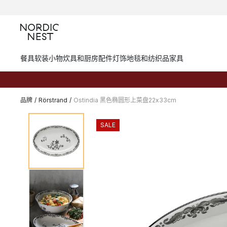
餐具
软装小物
炊具和厨房配件
灯饰
地毯和纺织品
家具
品牌
/
Rörstrand
/
Ostindia 黑色椭圆形上菜盘22x33cm
SALE