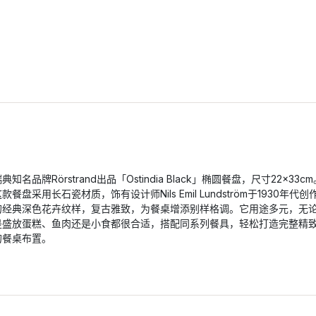
典知名品牌Rörstrand出品「Ostindia Black」椭圆餐盘，尺寸22×33c
款餐盘采用长石瓷材质，饰有设计师Nils Emil Lundström于1930年代创
的经典深色花卉纹样，复古雅致，为餐桌增添别样格调。它用途多元，无
是盛放蛋糕、鱼肉还是小食都很合适，搭配同系列餐具，轻松打造完整精
的餐桌布置。