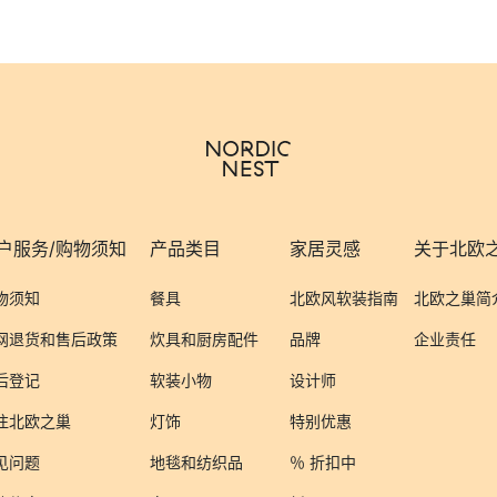
户服务/购物须知
产品类目
家居灵感
关于北欧
物须知
餐具
北欧风软装指南
北欧之巢简
网退货和售后政策
炊具和厨房配件
品牌
企业责任
后登记
软装小物
设计师
注北欧之巢
灯饰
特别优惠
见问题
地毯和纺织品
％ 折扣中