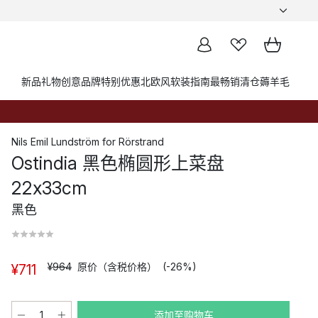
新品
礼物创意
品牌
特别优惠
北欧风软装指南
最畅销
清仓薅羊毛
Nils Emil Lundström
for
Rörstrand
Ostindia 黑色椭圆形上菜盘
22x33cm
黑色
¥964
原价（含税价格）
(-26%)
¥711
添加至购物车