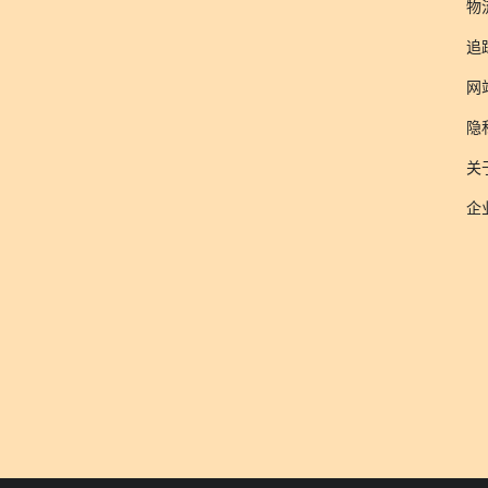
物
追
网
隐
关于
企