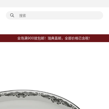
全场满900就包邮！瑞典直邮，全部价格已含税！