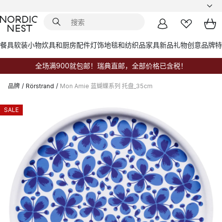
餐具
软装小物
炊具和厨房配件
灯饰
地毯和纺织品
家具
新品
礼物创意
品牌
特
全场满900就包邮！瑞典直邮，全部价格已含税！
品牌
/
Rörstrand
/
Mon Amie 蓝蝴蝶系列 托盘_35cm
SALE