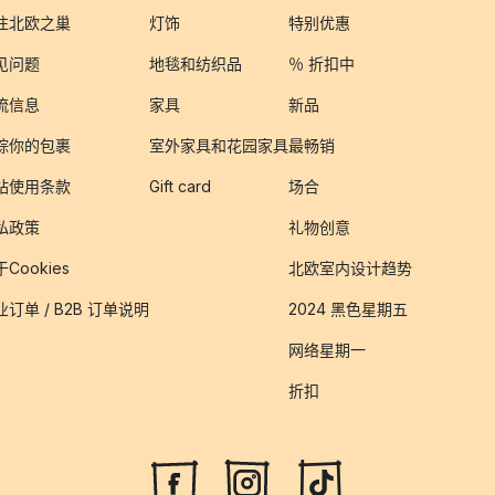
注北欧之巢
灯饰
特别优惠
见问题
地毯和纺织品
％ 折扣中
流信息
家具
新品
踪你的包裹
室外家具和花园家具
最畅销
站使用条款
Gift card
场合
私政策
礼物创意
Cookies
北欧室内设计趋势
业订单 / B2B 订单说明
2024 黑色星期五
网络星期一
折扣