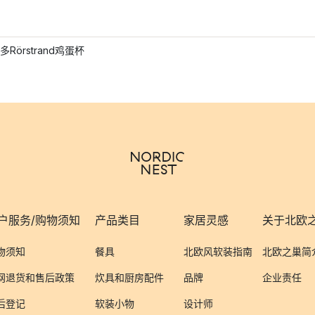
Rörstrand鸡蛋杯
户服务/购物须知
产品类目
家居灵感
关于北欧
物须知
餐具
北欧风软装指南
北欧之巢简
网退货和售后政策
炊具和厨房配件
品牌
企业责任
后登记
软装小物
设计师