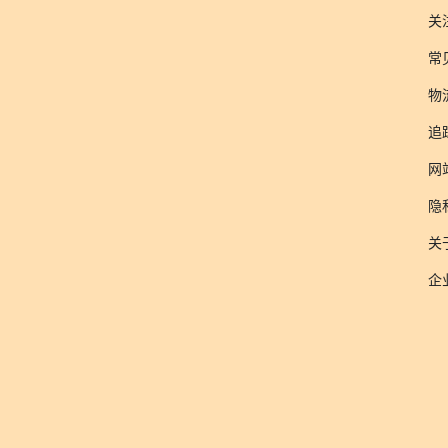
关
常
物
追
网
隐
关于
企