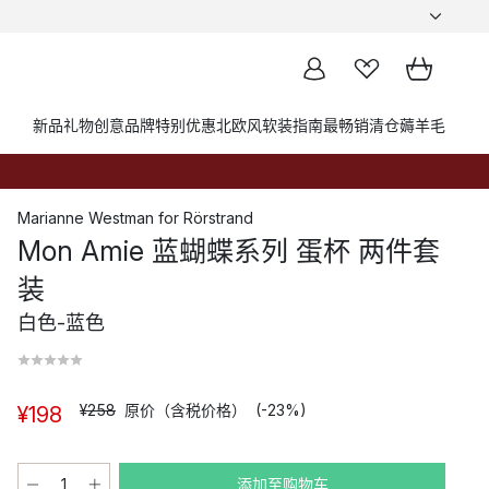
新品
礼物创意
品牌
特别优惠
北欧风软装指南
最畅销
清仓薅羊毛
Marianne Westman
for
Rörstrand
Mon Amie 蓝蝴蝶系列 蛋杯 两件套
装
白色-蓝色
¥258
原价（含税价格）
(-23%)
¥198
添加至购物车