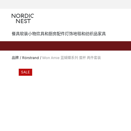
餐具
软装小物
炊具和厨房配件
灯饰
地毯和纺织品
家具
品牌
/
Rörstrand
/
Mon Amie 蓝蝴蝶系列 蛋杯 两件套装
SALE