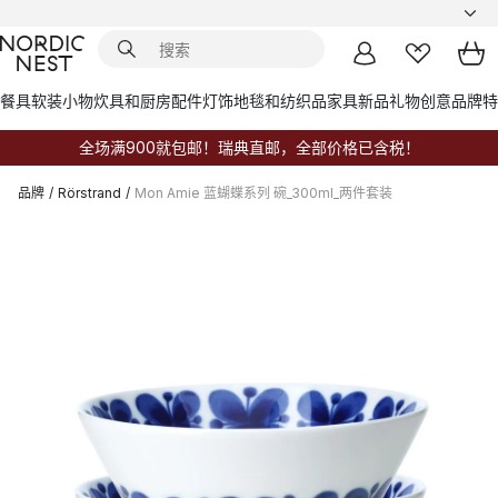
餐具
软装小物
炊具和厨房配件
灯饰
地毯和纺织品
家具
新品
礼物创意
品牌
特
全场满900就包邮！瑞典直邮，全部价格已含税！
品牌
/
Rörstrand
/
Mon Amie 蓝蝴蝶系列 碗_300ml_两件套装