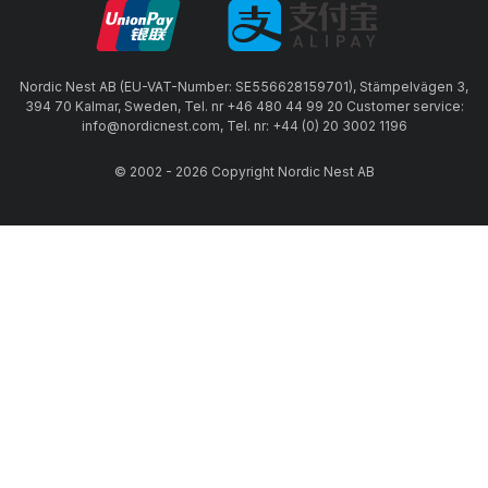
Nordic Nest AB (EU-VAT-Number: SE556628159701), Stämpelvägen 3,
394 70 Kalmar, Sweden, Tel. nr +46 480 44 99 20 Customer service:
info@nordicnest.com, Tel. nr: +44 (0) 20 3002 1196
© 2002 - 2026 Copyright Nordic Nest AB