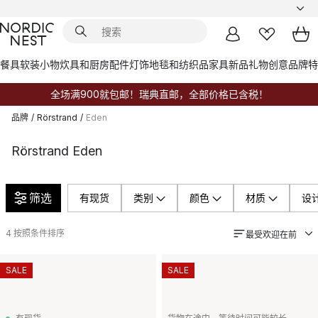
餐具
软装小物
炊具和厨房配件
灯饰
地毯和纺织品
家具
新品
礼物创意
品牌
特
全场满900就包邮！瑞典直邮，全部价格已含税！
品牌
/
Rörstrand
/
Eden
Rörstrand Eden
筛选
有现货
类别
颜色
材质
设
4
按照条件排序
最受欢迎在前
SALE
SALE