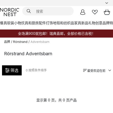
餐具
软装小物
炊具和厨房配件
灯饰
地毯和纺织品
家具
新品
礼物创意
品牌
特
全场满900就包邮！瑞典直邮，全部价格已含税！
品牌
/
Rörstrand
/
Adventsbarn
Rörstrand Adventsbarn
筛选
0
按照条件排序
最受欢迎在前
显示第 0 页，共 0 页产品