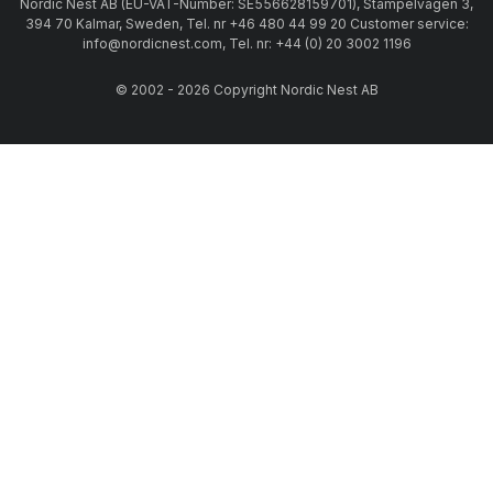
Nordic Nest AB (EU-VAT-Number: SE556628159701), Stämpelvägen 3,
394 70 Kalmar, Sweden, Tel. nr +46 480 44 99 20 Customer service:
info@nordicnest.com, Tel. nr: +44 (0) 20 3002 1196
© 2002 - 2026 Copyright Nordic Nest AB