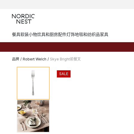
餐具
软装小物
炊具和厨房配件
灯饰
地毯和纺织品
家具
品牌
/
Robert Welch
/
Skye Bright前餐叉
SALE