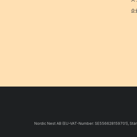
企
Nordic Nest AB (EU-VAT-Number: SE556628159701), Stämpe