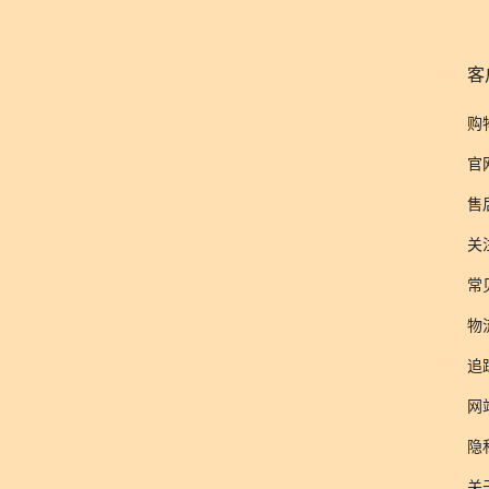
客
购
官
售
关
常
物
追
网
隐
关于