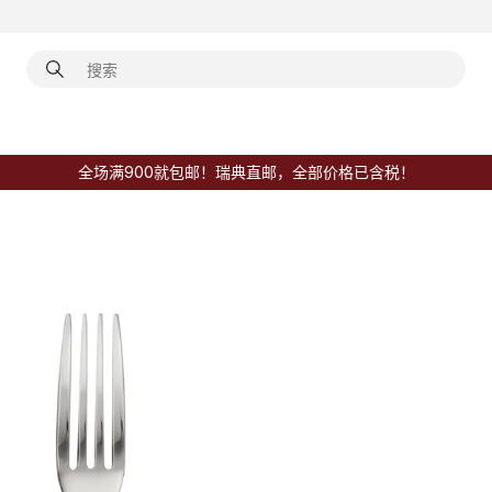
全场满900就包邮！瑞典直邮，全部价格已含税！