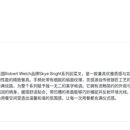
国Robert Welch品牌Skye Bright系列前菜叉，是一款兼具优雅质感与
用性能的精致餐具。手柄处带有细腻的缎面纹理，灵感源自传统银匠工艺
经典纹路，为整个系列赋予独一无二的美学格调。它拥有流畅简约的外观
圆润的柄身，握感舒适贴合；带凹槽的表面能够巧妙捕捉并反射环境光线
为用餐空间营造出温馨和谐的氛围感，让每一次用餐都充满仪式感。