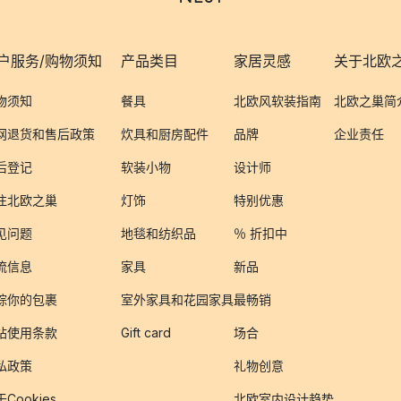
户服务/购物须知
产品类目
家居灵感
关于北欧
物须知
餐具
北欧风软装指南
北欧之巢简
网退货和售后政策
炊具和厨房配件
品牌
企业责任
后登记
软装小物
设计师
注北欧之巢
灯饰
特别优惠
见问题
地毯和纺织品
％ 折扣中
流信息
家具
新品
踪你的包裹
室外家具和花园家具
最畅销
站使用条款
Gift card
场合
私政策
礼物创意
Cookies
北欧室内设计趋势