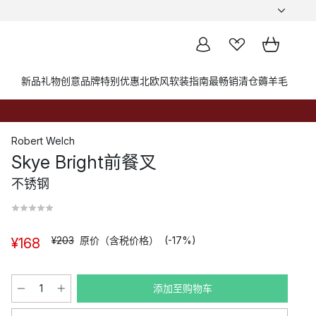
新品
礼物创意
品牌
特别优惠
北欧风软装指南
最畅销
清仓薅羊毛
Robert Welch
Skye Bright前餐叉
不锈钢
¥203
原价（含税价格）
(-17%)
¥168
添加至购物车