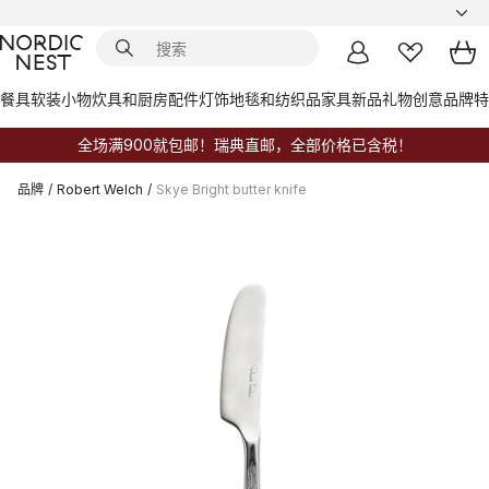
餐具
软装小物
炊具和厨房配件
灯饰
地毯和纺织品
家具
新品
礼物创意
品牌
特
全场满900就包邮！瑞典直邮，全部价格已含税！
品牌
/
Robert Welch
/
Skye Bright butter knife