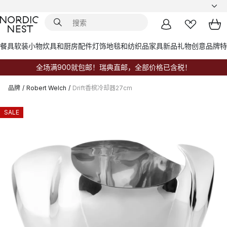
餐具
软装小物
炊具和厨房配件
灯饰
地毯和纺织品
家具
新品
礼物创意
品牌
特
全场满900就包邮！瑞典直邮，全部价格已含税！
品牌
/
Robert Welch
/
Drift香槟冷却器27cm
SALE