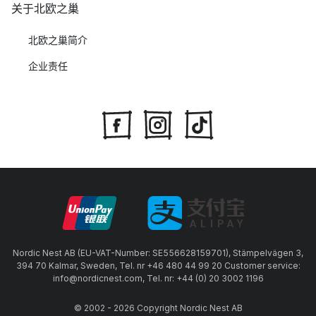
关于北欧之巢
北欧之巢简介
企业责任
Nordic Nest AB (EU-VAT-Number: SE556628159701), Stämpelvägen 3,
394 70 Kalmar, Sweden, Tel. nr +46 480 44 99 20 Customer service:
info@nordicnest.com, Tel. nr: +44 (0) 20 3002 1196
© 2002 - 2026 Copyright Nordic Nest AB