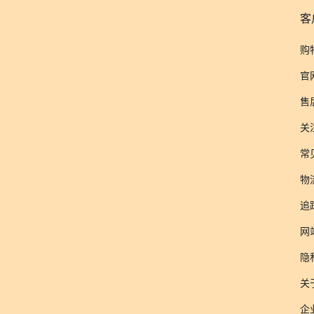
客
购
官
售
关
常
物
追
网
隐
关于
企