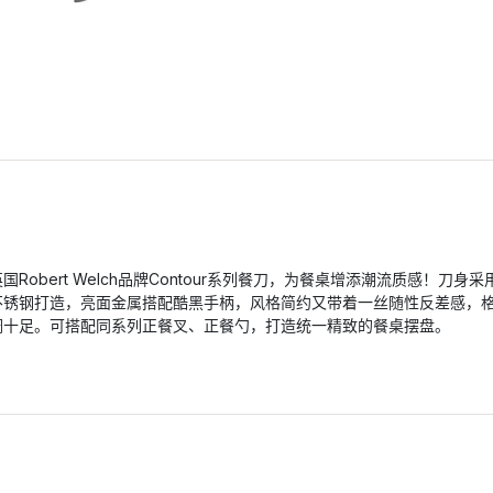
英国Robert Welch品牌Contour系列餐刀，为餐桌增添潮流质感！刀身采
不锈钢打造，亮面金属搭配酷黑手柄，风格简约又带着一丝随性反差感，
调十足。可搭配同系列正餐叉、正餐勺，打造统一精致的餐桌摆盘。