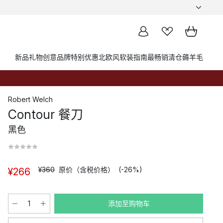
新品
礼物创意
品牌
特别优惠
北欧风软装指南
最畅销
清仓薅羊毛
Robert Welch
Contour 餐刀
黑色
¥360
原价（含税价格）
(-26%)
¥266
添加至购物车