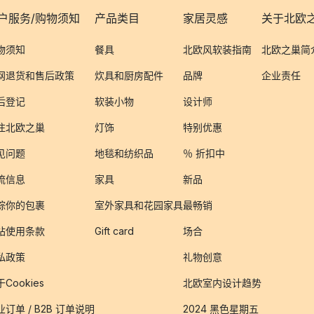
户服务/购物须知
产品类目
家居灵感
关于北欧
物须知
餐具
北欧风软装指南
北欧之巢简
网退货和售后政策
炊具和厨房配件
品牌
企业责任
后登记
软装小物
设计师
注北欧之巢
灯饰
特别优惠
见问题
地毯和纺织品
％ 折扣中
流信息
家具
新品
踪你的包裹
室外家具和花园家具
最畅销
站使用条款
Gift card
场合
私政策
礼物创意
Cookies
北欧室内设计趋势
业订单 / B2B 订单说明
2024 黑色星期五