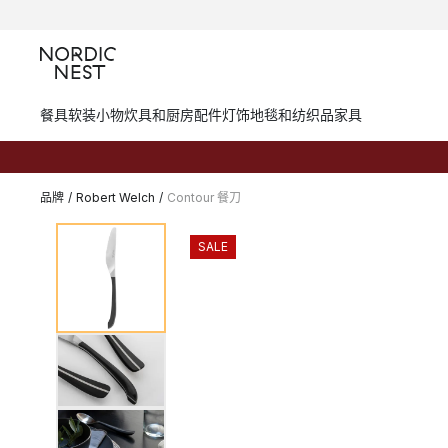
餐具
软装小物
炊具和厨房配件
灯饰
地毯和纺织品
家具
品牌
/
Robert Welch
/
Contour 餐刀
SALE