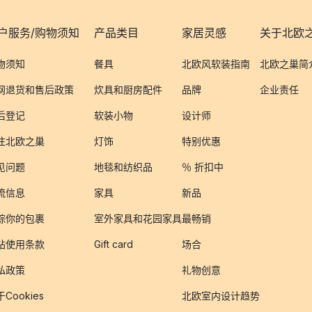
户服务/购物须知
产品类目
家居灵感
关于北欧
物须知
餐具
北欧风软装指南
北欧之巢简
网退货和售后政策
炊具和厨房配件
品牌
企业责任
后登记
软装小物
设计师
注北欧之巢
灯饰
特别优惠
见问题
地毯和纺织品
％ 折扣中
流信息
家具
新品
踪你的包裹
室外家具和花园家具
最畅销
站使用条款
Gift card
场合
私政策
礼物创意
Cookies
北欧室内设计趋势