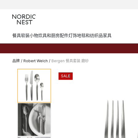
餐具
软装小物
炊具和厨房配件
灯饰
地毯和纺织品
家具
品牌
/
Robert Welch
/
Bergen 餐具套装 磨砂
SALE