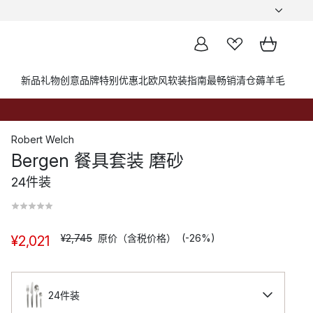
新品
礼物创意
品牌
特别优惠
北欧风软装指南
最畅销
清仓薅羊毛
Robert Welch
Bergen 餐具套装 磨砂
24件装
¥2,745
原价（含税价格）
(-26%)
¥2,021
24件装