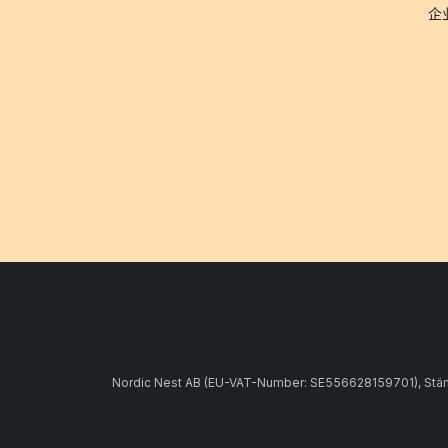
企
Nordic Nest AB (EU-VAT-Number: SE556628159701), Stämpe