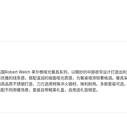
英国Robert Welch 卑尔根哑光餐具系列，以精妙的中部收窄设计打造出利
落优雅的线条感，搭配温润的缎面哑光质感，为餐桌增添轻奢格调。餐具
用高品质不锈钢打造，刀刃选用特殊淬火钢材，锋利耐用。多款套装可选
适配不同用餐场景，套装自带精美礼盒，自用送礼皆相宜。