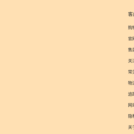
客
购
官
售
关
常
物
追
网
隐
关于