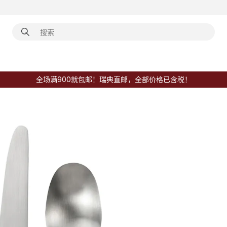
全场满900就包邮！瑞典直邮，全部价格已含税！