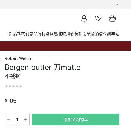
新品
礼物创意
品牌
特别优惠
北欧风软装指南
最畅销
清仓薅羊毛
Robert Welch
Bergen butter 刀matte
不锈钢
¥105
添加至购物车