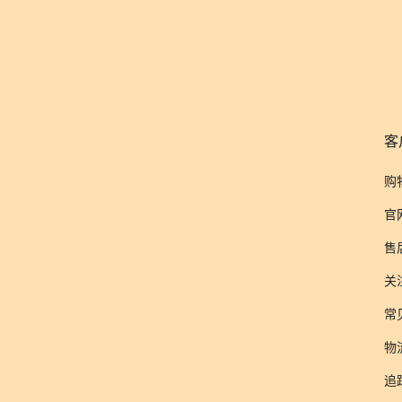
客
购
官
售
关
常
物
追