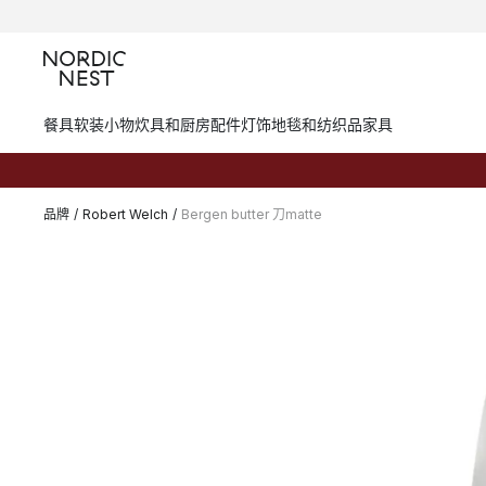
餐具
软装小物
炊具和厨房配件
灯饰
地毯和纺织品
家具
品牌
/
Robert Welch
/
Bergen butter 刀matte