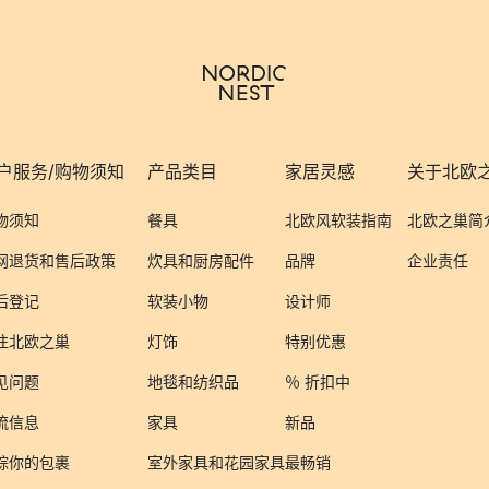
户服务/购物须知
产品类目
家居灵感
关于北欧
物须知
餐具
北欧风软装指南
北欧之巢简
网退货和售后政策
炊具和厨房配件
品牌
企业责任
后登记
软装小物
设计师
注北欧之巢
灯饰
特别优惠
见问题
地毯和纺织品
％ 折扣中
流信息
家具
新品
踪你的包裹
室外家具和花园家具
最畅销