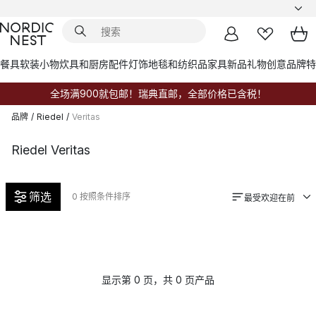
餐具
软装小物
炊具和厨房配件
灯饰
地毯和纺织品
家具
新品
礼物创意
品牌
特
全场满900就包邮！瑞典直邮，全部价格已含税！
品牌
/
Riedel
/
Veritas
Riedel Veritas
筛选
0
按照条件排序
最受欢迎在前
显示第 0 页，共 0 页产品