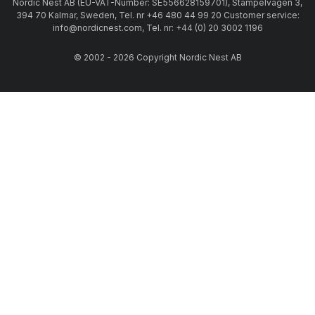
Nordic Nest AB (EU-VAT-Number: SE556628159701), Stämpelvägen 3,
394 70 Kalmar, Sweden, Tel. nr +46 480 44 99 20 Customer service:
info@nordicnest.com, Tel. nr: +44 (0) 20 3002 1196
© 2002 - 2026 Copyright Nordic Nest AB