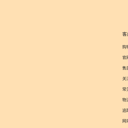
客
购
官
售
关
常
物
追
网