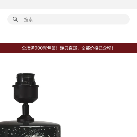
全场满900就包邮！瑞典直邮，全部价格已含税！