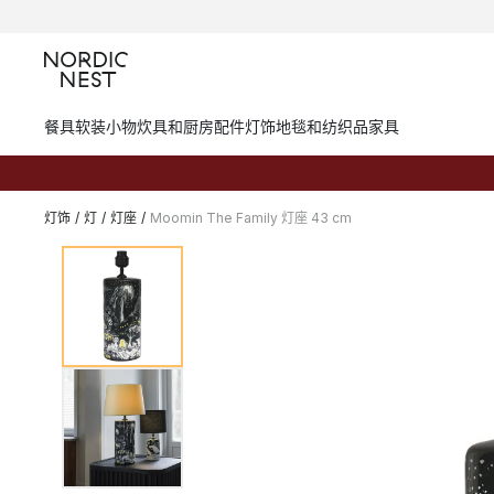
餐具
软装小物
炊具和厨房配件
灯饰
地毯和纺织品
家具
灯饰
/
灯
/
灯座
/
Moomin The Family 灯座 43 cm