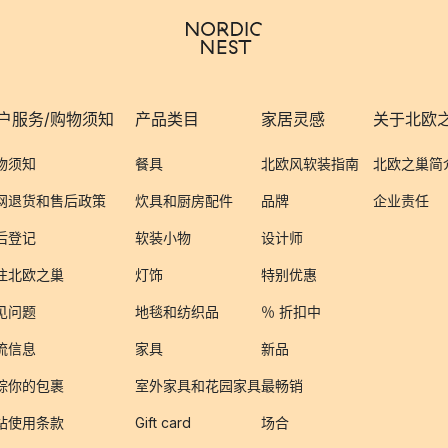
户服务/购物须知
产品类目
家居灵感
关于北欧
物须知
餐具
北欧风软装指南
北欧之巢简
网退货和售后政策
炊具和厨房配件
品牌
企业责任
后登记
软装小物
设计师
注北欧之巢
灯饰
特别优惠
见问题
地毯和纺织品
％ 折扣中
流信息
家具
新品
踪你的包裹
室外家具和花园家具
最畅销
站使用条款
Gift card
场合