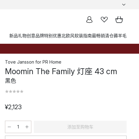
新品
礼物创意
品牌
特别优惠
北欧风软装指南
最畅销
清仓薅羊毛
Tove Jansson
for
PR Home
Moomin The Family 灯座 43 cm
黑色
¥2,123
添加至购物车